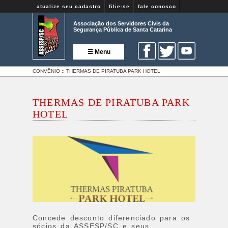
atualize seu cadastro
filie-se
fale conosco
Associação dos Servidores Civis da
Segurança Pública de Santa Catarina
☰ Menu
CONVÊNIO :: THERMAS DE PIRATUBA PARK HOTEL
THERMAS DE PIRATUBA PARK
HOTEL
Concede desconto diferenciado para os
sócios da ASSESP/SC e seus