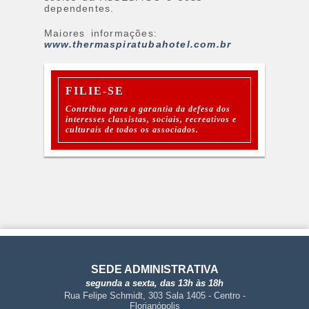
dependentes.
Maiores informações:
www.thermaspiratubahotel.com.br
FILIE-SE
Contribua para a garantia da defesa dos
interesses classistas, sociais, recreativos e
culturais de todos os associados.
SEDE ADMINISTRATIVA
segunda a sexta, das 13h às 18h
Rua Felipe Schmidt, 303 Sala 1405 - Centro -
Florianópolis