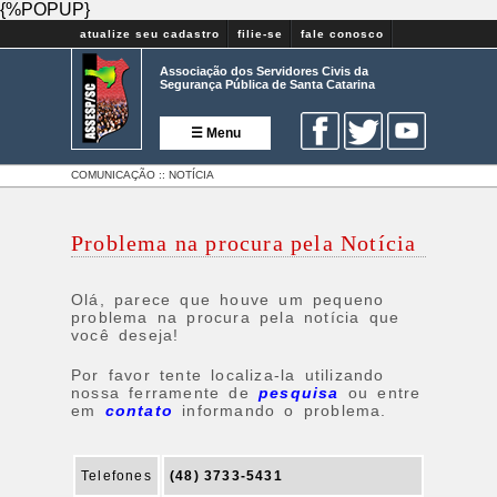
{%POPUP}
atualize seu cadastro
filie-se
fale conosco
Associação dos Servidores Civis da
Segurança Pública de Santa Catarina
☰ Menu
COMUNICAÇÃO :: NOTÍCIA
Problema na procura pela Notícia
Olá, parece que houve um pequeno
problema na procura pela notícia que
você deseja!
Por favor tente localiza-la utilizando
nossa ferramente de
pesquisa
ou entre
em
contato
informando o problema.
Telefones
(48) 3733-5431